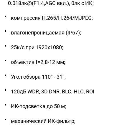
+7 (727) 317-61-61
0.018лк@(F1.4,AGC вкл.), 0лк с ИК;
info@glazok.kz
компрессия H.265/H.264/MJPEG;
влагонепроницаемая (IP67);
25к/с при 1920x1080;
объектив f=2.8-12 мм;
Угол обзора 110° - 31°;
120дБ WDR, 3D DNR, BLC, HLC, ROI
ИК-подсветка до 50 м;
механический ИК-фильтр;