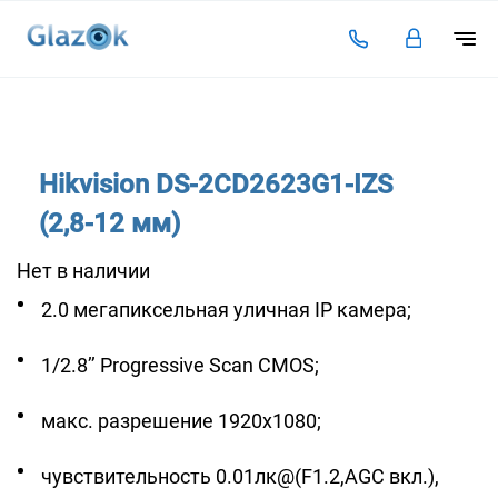
Подключение
Тарифы
Hikvision DS-2CD2623G1-IZS
Видеоаналитика
(2,8-12 мм)
Решения для бизнеса
Нет в наличии
Оплата
2.0 мегапиксельная уличная IP камера;
Инструкции
1/2.8’’ Progressive Scan CMOS;
Каталог камер
Статьи
макс. разрешение 1920x1080;
Контакты
чувствительность 0.01лк@(F1.2,AGC вкл.),