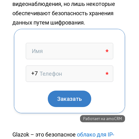
+7 (727) 317-61-61
видеонаблюдения, но лишь некоторые
info@glazok.kz
обеспечивают безопасность хранения
данных путем шифрования.
Glazok – это безопасное
облако для IP-