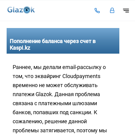
Подключение
Тарифы
Пополнение баланса через счет в
Kaspi.kz
Видеоаналитика
Решения для бизнеса
Раннее, мы делали email-рассылку о
том, что эквайринг Cloudpayments
Оплата
временно не может обслуживать
Инструкции
платежи Glazok. Данная проблема
Каталог камер
связана с платежными шлюзами
Статьи
банков, попавших под санкции. К
сожалению, решение данной
Контакты
проблемы затягивается, поэтому мы