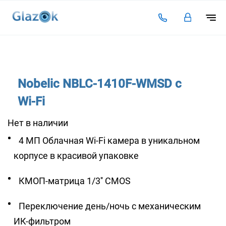
Подключение
Тарифы
Nobelic NBLC-1410F-WMSD с
Видеоаналитика
Wi-Fi
Решения для бизнеса
Нет в наличии
Оплата
4 МП Облачная Wi-Fi камера в уникальном
Инструкции
корпусе в красивой упаковке
Каталог камер
КМОП-матрица 1/3'' CMOS
Статьи
Переключение день/ночь с механическим
Контакты
ИК-фильтром