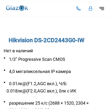
Подключение
Тарифы
Hikvision DS-2CD2443G0-IW
Видеоаналитика
Нет в наличий
Решения для бизнеса
1/3’’ Progressive Scan CMOS
Оплата
Инструкции
4,0 мегапиксельная IP камера
Каталог камер
0.01лк@(F1.2,AGC вкл.), Ч/Б:
Статьи
0.018лк@(F2.0,AGC вкл.), 0лк с ИК
Контакты
разрешение 25 к/с (2688 × 1520, 2304 ×