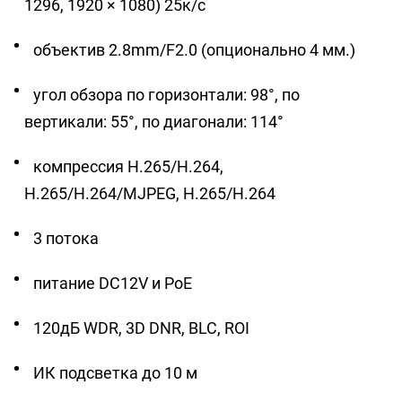
+7 (727) 317-61-61
1296, 1920 × 1080) 25к/с
info@glazok.kz
объектив 2.8mm/F2.0 (опционально 4 мм.)
угол обзора по горизонтали: 98°, по
вертикали: 55°, по диагонали: 114°
компрессия H.265/H.264,
H.265/H.264/MJPEG, H.265/H.264
3 потока
питание DC12V и PoE
120дБ WDR, 3D DNR, BLC, ROI
ИК подсветка до 10 м