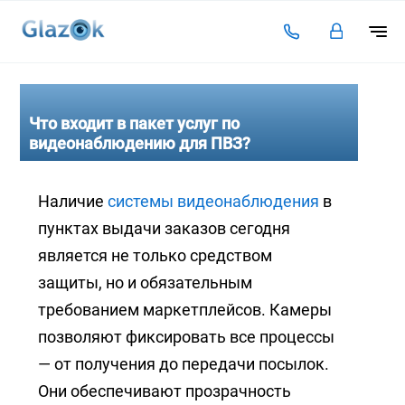
Подключение
Тарифы
Что входит в пакет услуг по
видеонаблюдению для ПВЗ?
Видеоаналитика
Решения для бизнеса
Наличие
системы видеонаблюдения
в
пунктах выдачи заказов сегодня
Оплата
является не только средством
Инструкции
защиты, но и обязательным
Каталог камер
требованием маркетплейсов. Камеры
Статьи
позволяют фиксировать все процессы
— от получения до передачи посылок.
Контакты
Они обеспечивают прозрачность