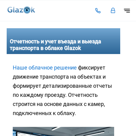
Подключение
Тарифы
Отчетность и учет въезда и выезда
транспорта в облаке Glazok
Видеоаналитика
Решения для бизнеса
Наше облачное решение
фиксирует
движение транспорта на объектах и
Оплата
формирует детализированные отчеты
Инструкции
по каждому проезду. Отчетность
Каталог камер
строится на основе данных с камер,
Статьи
подключенных к облаку.
Контакты