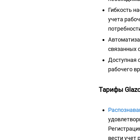
Гибкость на
учета рабоч
потребност
Автоматиза
связанных с
Доступная с
рабочего в
Тарифы Glazo
Распознаван
удовлетвори
Регистрация
вести учет 