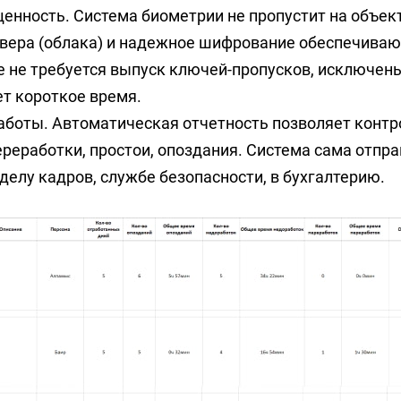
нность. Система биометрии не пропустит на объек
рвера (облака) и надежное шифрование обеспечива
 не требуется выпуск ключей-пропусков, исключены 
т короткое время.
боты. Автоматическая отчетность позволяет контр
реработки, простои, опоздания. Система сама отпра
тделу кадров, службе безопасности, в бухгалтерию.