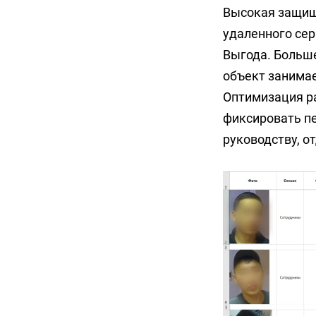
Высокая защище
удаленного се
Выгода. Больше
объект занимае
Оптимизация ра
фиксировать пе
руководству, о