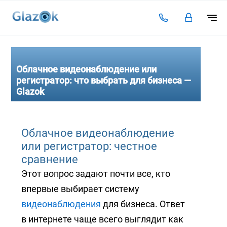
Подключение
Тарифы
Облачное видеонаблюдение или
регистратор: что выбрать для бизнеса —
Видеоаналитика
Glazok
Решения для бизнеса
Оплата
Облачное видеонаблюдение
или регистратор: честное
Инструкции
сравнение
Каталог камер
Этот вопрос задают почти все, кто
Статьи
впервые выбирает систему
видеонаблюдения
для бизнеса. Ответ
Контакты
в интернете чаще всего выглядит как