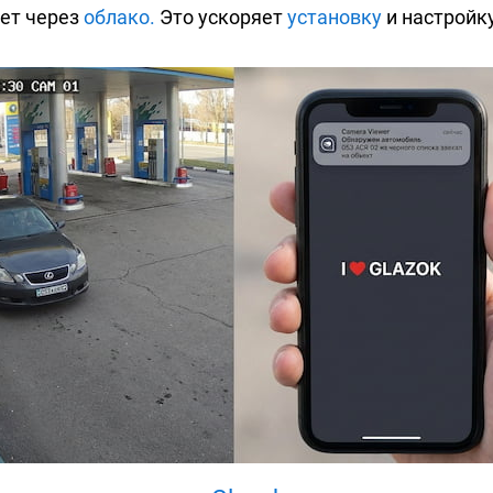
ает через
облако.
Это ускоряет
установку
и настройку