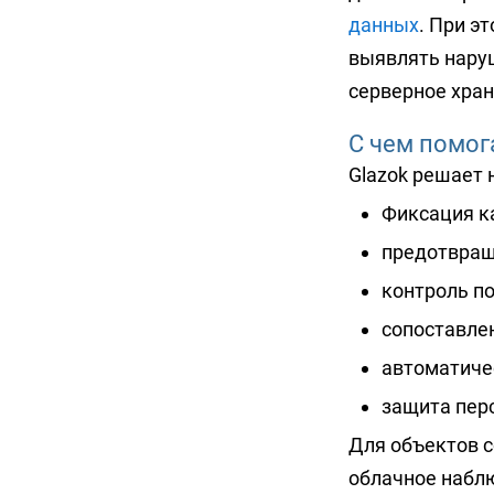
данных
. При э
выявлять наруш
серверное хра
С чем помог
Glazok решает 
Фиксация к
предотвращ
контроль п
сопоставлен
автоматиче
защита перс
Для объектов с
облачное набл