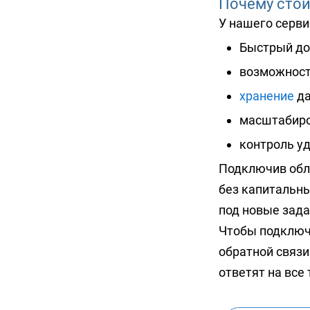
Почему стои
У нашего серви
Быстрый дос
возможност
хранение
да
масштабиро
контроль у
Подключив обл
без капитальны
под новые зада
Чтобы подключ
обратной связ
ответят на все