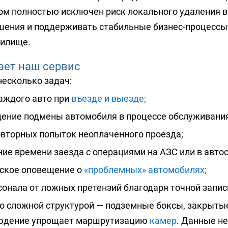
том полностью исключен риск локального удаления в
ения и поддерживать стабильные бизнес-процессы 
нилище.
ает наш сервис
несколько задач:
аждого авто при
въезде и выезде;
ение подмены автомобиля в процессе обслуживания
овторных попыток неоплаченного проезда;
ие времени заезда с операциями на АЗС или в автос
ское оповещение о
«проблемных» автомобилях;
онала от ложных претензий благодаря точной запис
о сложной структурой — подземные боксы, закрыты
юдение упрощает маршрутизацию
камер
. Данные не