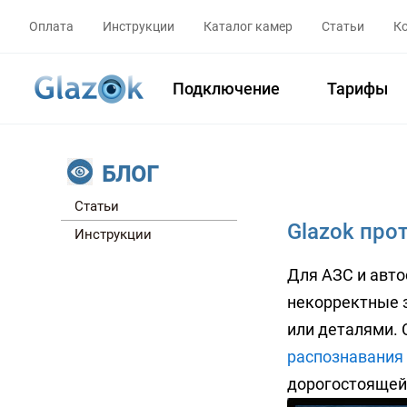
Оплата
Инструкции
Каталог камер
Статьи
К
Подключение
Тарифы
БЛОГ
Статьи
Glazok про
Инструкции
Для АЗС и авт
некорректные з
или деталями. 
распознавания
дорогостоящей