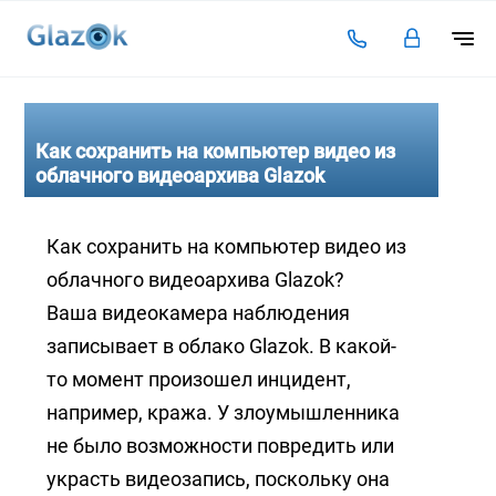
Подключение
Тарифы
Как сохранить на компьютер видео из
облачного видеоархива Glazok
Видеоаналитика
Решения для бизнеса
Как сохранить на компьютер видео из
облачного видеоархива Glazok?
Оплата
Ваша видеокамера наблюдения
Инструкции
записывает в облако Glazok. В какой-
Каталог камер
то момент произошел инцидент,
Статьи
например, кража. У злоумышленника
не было возможности повредить или
Контакты
украсть видеозапись, поскольку она