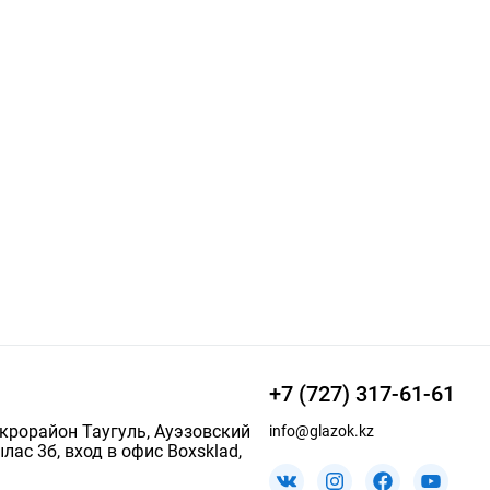
+7 (727) 317-61-61
икрорайон Таугуль, Ауэзовский
info@glazok.kz
лас 3б, вход в офис Boxsklad,