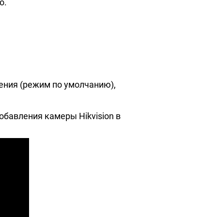
о.
ения (режим по умолчанию),
бавления камеры Hikvision в